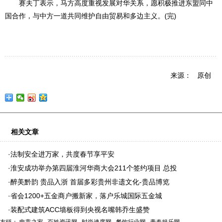
赛夫丁表示，马方高度重视发展对华关系，愿积极推进东盟同中
国合作，与中方一道共同维护自由贸易和多边主义。(完)
来源： 原创
相关文章
·
法制安全进万家，共度春节享平安
·
淮安成功举办第四届淮河华商大会211个签约项目 总投
·
醉美黔韵 贵品入浙 首届多彩贵州非遗文化-贵品博览
·
省会1200+五金商户搬新家，落户乐城国际五金城
·
装配式建筑ACC墙板得到央视名嘴韩乔生盛赞