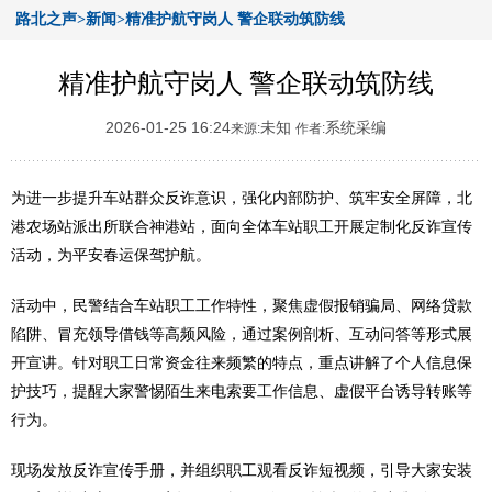
路北之声>新闻>精准护航守岗人 警企联动筑防线
精准护航守岗人 警企联动筑防线
2026-01-25 16:24
未知
系统采编
来源:
作者:
为进一步提升车站群众反诈意识，强化内部防护、筑牢安全屏障，北
港农场站派出所联合神港站，面向全体车站职工开展定制化反诈宣传
活动，为平安春运保驾护航。
活动中，民警结合车站职工工作特性，聚焦虚假报销骗局、网络贷款
陷阱、冒充领导借钱等高频风险，通过案例剖析、互动问答等形式展
开宣讲。针对职工日常资金往来频繁的特点，重点讲解了个人信息保
护技巧，提醒大家警惕陌生来电索要工作信息、虚假平台诱导转账等
行为。
现场发放反诈宣传手册，并组织职工观看反诈短视频，引导大家安装