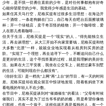
少年，是不惧一切勇往直前的少年，是对任何事都抱有好奇
心能仰望星空的少年。我觉得少年感是生活的基础。”
如果任其天马行空，尼格买提有过很多生活理想：在海边开
一个酒馆，一条老狗躺在门口，自己每天在吧台后面擦玻璃
杯；开一个绿植店，卖千奇百怪的植物；开一个咖啡馆，爱
人在那儿煮着咖啡
……
但关于生活，尼格买提是一个
“现实”的人，“得先能独立生
活，再去谈理想”。从大三开始不向家里要钱，尼格买提和绝
大多数“北漂”一样，兢兢业业地实现着从租房到买房的进
阶。“实现了一个理想，再去追寻下一个，不断追问自己什么
是更好的生活，这个寻找答案的过程，就是我理解的美好生
活。如果在大三平安夜，我坐在公交车上，就想过豪车别墅
的生活，可能到现在什么都没有”。
《你好生活》是一档先
“上网”再“上台”的节目，有一天的时间
差。尼格买提却在观众留言中惊讶地发现，陪着爸妈坐下来
看电视的年轻人不在少数。
在节目中，尼格买提谈到对
“催婚催生”的看法：“父母有时候
催我们，其实不是为了过当爷爷奶奶的瘾，而是希望你像他
们那样，也有一个孩子。这样你就不再是孤独的人，有一个