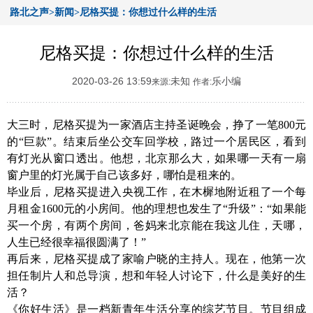
路北之声>新闻>尼格买提：你想过什么样的生活
尼格买提：你想过什么样的生活
2020-03-26 13:59
未知
乐小编
来源:
作者:
大三时，尼格买提为一家酒店主持圣诞晚会，挣了一笔
800元
的“巨款”。结束后坐公交车回学校，路过一个居民区，看到
有灯光从窗口透出。他想，北京那么大，如果哪一天有一扇
窗户里的灯光属于自己该多好，哪怕是租来的。
毕业后，尼格买提进入央视工作，在木樨地附近租了一个每
月租金
1600元的小房间。他的理想也发生了“升级”：“如果能
买一个房，有两个房间，爸妈来北京能在我这儿住，天哪，
人生已经很幸福很圆满了！”
再后来，尼格买提成了家喻户晓的主持人。现在，他第一次
担任制片人和总导演，想和年轻人讨论下，什么是美好的生
活？
《你好生活》是一档新青年生活分享的综艺节目。节目组成