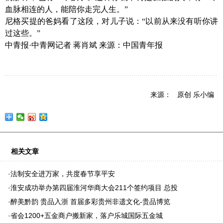
血脉相连的人，能陪你走完人生。”
尼格买提的爸妈看了这段，对儿子说：
“以前从来没有听你讲
过这些。”
中青报
·中青网记者 蒋肖斌 来源：中国青年报
来源： 原创 乐小编
相关文章
·
法制安全进万家，共度春节享平安
·
淮安成功举办第四届淮河华商大会211个签约项目 总投
·
醉美黔韵 贵品入浙 首届多彩贵州非遗文化-贵品博览
·
省会1200+五金商户搬新家，落户乐城国际五金城