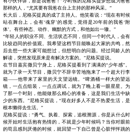
有小伙伴讲，那是我爸爸！”小时候的尼格买提梦想成为爸爸
那样的人，“尤其要有我爸在台上主持的那种风采。”
长大后，尼格买提真的成了主持人。他笑着说：
“现在有时候
站在舞台上，会有‘魂穿’的感觉，觉得是20年前的我爸‘附
体’。有些神态、动作、幽默的方式，和他如出一辙。”
“年轻人的职业不同、生活状态不同，但同一个时代人，会有
比较趋同的价值观。我希望这档节目能唤起大家的共鸣，然
后去想一些大家可能想过，但想明白的问题。经过同龄人的
解读，突然发现原来是有解决方案的。”尼格买提说。
在节目嘉宾撒贝宁身上，尼格买提看到了满满的
“少年感”。
就为了录一天节目，撒贝宁不辞辛苦地拖来了一个超大行李
箱——他带来了家里的天文望远镜。“啤酒桶一样大的望远
镜，一点点组装，一点点调试，就为了晚上看一眼星星。为
了那一个时刻，他能做那么精心的准备，这是我们生活中缺
少的东西。”尼格买提说，“现在好多人不是不热爱生活，是
根本懒得去生活。”
尼格买提说：
“勇气、执着、探索，追根溯源，你是从什么时
候开始对生活抱有热情的，不就是少年时候吗？当你对眼前
的苟且感到厌倦的时候，就回望一下自己曾是心脏怦怦跳的