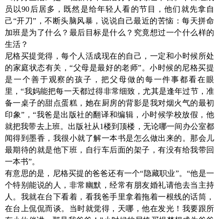
员以
90后居多，既然是给年轻人看的节目，他们就先拿自
己“开刀”，不断头脑风暴，说说自己最近的苦恼：每天拼命
加班是为了什么？最后目标是什么？究竟想过一个什么样的
生活？
尼格买提觉得，每个人活成现在的自己，一定和小时候所处
的家庭状态有关，
“父母是最好的老师”。小时候的尼格买提
是一个善于观察的孩子，把父母做的每一件事都看在眼
里，“我妈能把每一天都过得非常细致，尤其是逢年过节，准
备一桌子的甜点蛋糕，她在厨房的背影是我对烟火气的最初
印象”，“我爸是出版社的翻译和编辑，小时候学校放假，他
就把我带去上班。出版社从1楼到顶楼，无论哪一间办公室都
闻得到墨香，我很小就了解一本书是怎么做出来的。那会儿
最期待的就是他下班，自行车后面的架子，有没有给我带回
一本书”。
有意思的是，尼格买提的爸爸还有一个
“隐藏职业”。“他是一
个特别能说的人，非常幽默，经常有朋友婚礼请他去当主持
人。我就在台下看着，看我爸手里拿着拖着一根线的话筒，
在台上侃侃而谈。当时就觉得，天哪，他在发光！我要跟所