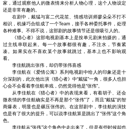
家，通过观察他人的微表情来分析人物心理，这个人物设定
还是非常有趣的。
在剧中，戴猛与富二代花笙、情感培训师廖朵朵不打不
相识，机缘巧合组成了一个Team，接手各种委托事件，处理
各种难事。不得不说，这部剧的故事情节还是很吸引人的。
《猎心者》这部电视剧基本上是按单元剧来拍摄的，通
过主线串联起来。每一个故事都很有趣，不注水，节奏紧
凑。如果实在不喜欢某个故事就跳过，基本上也不影响观
看。
李佳航跳出张伟，却仍带张伟喜感
李佳航在《爱情公寓》系列电视剧中给人的印象还是十
分深刻的，此次他出演《猎心者》中“戴猛”一角，很多人也担
心会不会看着李佳航串戏，仍然觉得他是“张伟”。
从李佳航在《猎心者》中的表现来看，有着胡子、还会
微表情的李佳航确实是不再是那个“张伟”了，而且“戴猛”的智
商爆表，明显也是碾压张伟的。在这部剧中，李佳航的演技
也是有了很大的提升，可以说李佳航算是跳出了“张伟”这个角
色。
李佳航从“张伟”这个角色中走出来了，但是有些时候却也