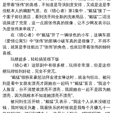
是带着“张伟”的喜感，不知道是导演刻意安排，又或是这是李
佳航本人的幽默气质。在《猎心者》第1集中，“戴猛”接了一
个案子前往酒店，看到洗手间全新的洗漱用品，“戴猛”二话没
说揣进了兜里，这一点跟张伟真的很像，让不少网友表示以
为是张伟来串戏了。
在《猎心者》中“戴猛”开了一辆绿色的小车，这辆车跟
《爱情公寓5》中“张伟”的那辆小破车真的是很像了。不得不
说，就算是李佳航出了“张伟”的角色，也依旧带着张伟的独特
喜感。
玩梗超多，轻松搞笑很下饭
《猎心者》这部剧中有很多梗，玩得非常溜，但是这些
梗玩得恰到好处，完全不突兀。
“戴猛”假扮富豪惩治拜金渣女琳达时，就金句狂出。被问
到是看中女朋友漂亮才跟她在一起吗？“戴猛”直言，“我这个
人脸盲，分不清楚谁漂亮不漂亮，我跟她在一起不是因为她
漂亮，因为我根本不知道她漂亮不漂亮”。
被问到生活开销，“戴猛”又表示，“我这个人从来没碰过
钱，我对钱没兴趣，我最快乐的时候就是我每个月赚九十一