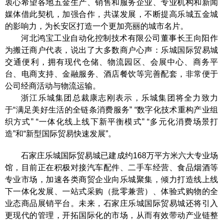
衷心希望各地五金生产、销售和服务企业、专业机构和新闻
媒体借此契机，加强合作，共谋发展，不断提高乐城五金城
的影响力，为长安区打造一个更加亮丽的城市名片。
河北鸿宝工业自动化控制技术有限公司董事长王向阳作
为搬迁商户代表，说出了大多数商户心声：乐城国际贸易城
交通便利，拥有现代仓储、物流园区、会展中心、商务平
台、电商支持、金融服务、酒店餐饮等完善配套，非常便于
公司经商活动与物流运输。
浙江乐城集团总裁康志刚表示，乐城集团将全力致力
于“满足美好生活的全链条消费服务” “数字化技术重构产业组
织方式” “一体化线上线下新平衡模式” “多元化消费场景打
造”和“新型国际贸易快速发展”。
石家庄乐城国际贸易城已建成约168万平方米六大专业场
馆，目前正在积极对接汽车配件、二手车经营、食品烟酒等
专业市场，加速各类商贸企业向乐城聚集，倾力打造线上线
下一体化发展、一站式采购（批零兼营）、体验式购物的全
业态商品展销平台。未来，石家庄乐城国际贸易城还将引入
更现代的管理，开拓国际化的市场，从而有效带动产业链整