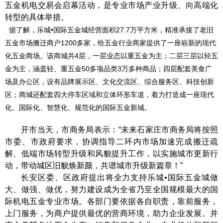
五金机电交易会启幕活动，是专业市场产业升级、向高端化
转型的具体举措。
据了解，乐城•国际五金城经营面积27.7万平方米，精准承接了老旧
五金市场搬迁商户1200多家，给五金行业商家提供了一座崭新的现代
化五金商场。该商城共4层，一层业态以重五金为主；二层三层以轻五
金为主，涵盖轻、重五金50多项品类3万多种商品；四层配套美食广
场及办公区，设有品牌展示区、文化交流区、综合服务区、科技创新
区；商城还配套四大停车区域和立体环形车道，着力打造成一座现代
化、国际化、智慧化、规范化的国际五金新城。
开市当天，市商务局表示：“未来石家庄市商务局将按照
市委、市政府要求，协调指导二环内市场加速完成搬迁疏
解、低端市场转型升级和风貌提升工作，以实施城市更新行
动，带动城区旧貌焕新颜，共谱城市升级新篇章！”
长安区委、区政府提出将全力支持乐城•国际五金城做
大、做强、做优，努力建设成为全省乃至全国规模最大的国
际机电五金专业市场。各部门要依据各自职责，靠前服务，
上门服务，为商户提供最优的营商环境，助力企业发展。并